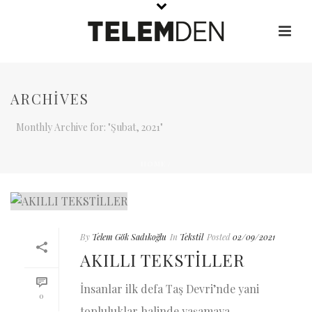
ARCHIVES
Monthly Archive for: "Şubat, 2021"
HOME
/
By
Telem Gök Sadıkoğlu
In
Tekstil
Posted
02/09/2021
AKILLI TEKSTİLLER
İnsanlar ilk defa Taş Devri’nde yani
0
topluluklar halinde yaşamaya